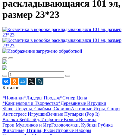
раскладывающаяся 101 эл,
размер 23*23
Каталог
*Новинки
*Лидеры Продаж
*Супер Цена
*Канцелярия и Творчество
*Деревянные Игрушки
Slime, Лизуны, Слаймы, Сквиши
Активные Игры, Спорт
Антистресс Игрушки
Вечные Пупырки (Pop It)
Волчки Бейблэйд, Инфинити
Всякая Всячина
Герои Мультиков и Игр
Головоломки, Кубики Рубика
Животные, Птицы, Рыбы
Игровые Наборы