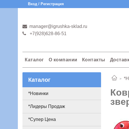
Вход / Регистрация
manager@igrushka-sklad.ru
+7(928)628-86-51
Каталог
О компании
Контакты
Достав
*Н
Каталог
Ков
*Новинки
зве
*Лидеры Продаж
*Супер Цена