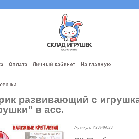
ка
Оплата
Личный кабинет
На главную
овинки
рик развивающий с игрушк
рушки" в асс.
Артикул:
Y23646023