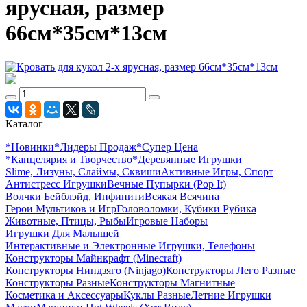
ярусная, размер
66см*35см*13см
Каталог
*Новинки
*Лидеры Продаж
*Супер Цена
*Канцелярия и Творчество
*Деревянные Игрушки
Slime, Лизуны, Слаймы, Сквиши
Активные Игры, Спорт
Антистресс Игрушки
Вечные Пупырки (Pop It)
Волчки Бейблэйд, Инфинити
Всякая Всячина
Герои Мультиков и Игр
Головоломки, Кубики Рубика
Животные, Птицы, Рыбы
Игровые Наборы
Игрушки Для Малышей
Интерактивные и Электронные Игрушки, Телефоны
Конструкторы Майнкрафт (Minecraft)
Конструкторы Ниндзяго (Ninjago)
Конструкторы Лего Разные
Конструкторы Разные
Конструкторы Магнитные
Косметика и Аксессуары
Куклы Разные
Летние Игрушки