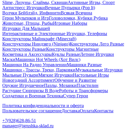
Slime, Лизуны, Слаймы, Сквиши
Активные Игры, Спорт
Антистресс Игрушки
Вечные Пупырки (Pop It)
Волчки Бейблэйд, Инфинити
Всякая Всячина
Герои Мультиков и Игр
Головоломки, Кубики Рубика
Животные, Птицы, Рыбы
Игровые Наборы
Игрушки Для Малышей
Интерактивные и Электронные Игрушки, Телефоны
Конструкторы Майнкрафт (Minecraft)
Конструкторы Ниндзяго (Ninjago)
Конструкторы Лего Разные
Конструкторы Разные
Конструкторы Магнитные
Косметика и Аксессуары
Куклы Разные
Летние Игрушки
Маски
Машинки Hot Wheels (Хот Вилс)
Машинки На Радио Управлении
Машинки Разные
Машинки - Трассы, Треки, Парковки
Музыкальные Игрушки
Мыльные Пузыри
Мягкие Игрушки
Настольные Игры
Новогодний Ассортимент
Обучение и Развитие
Оружие Игрушечное
Пазлы, Мозаики
Пластилин
Растущие Сюрпризы В Воде
Роботы и Трансформеры
Солдатики и Военная Техника
Супер Герои
Политика конфиденциальности и оферта
Пользовательское соглашение
Доставка
Оплата
Контакты
+7(928)628-86-51
manager@igrushka-sklad.ru