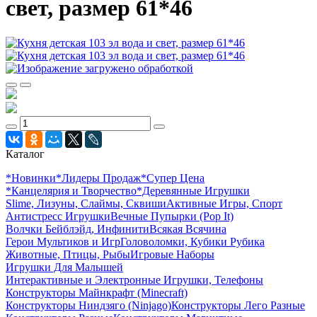
свет, размер 61*46
Каталог
*Новинки
*Лидеры Продаж
*Супер Цена
*Канцелярия и Творчество
*Деревянные Игрушки
Slime, Лизуны, Слаймы, Сквиши
Активные Игры, Спорт
Антистресс Игрушки
Вечные Пупырки (Pop It)
Волчки Бейблэйд, Инфинити
Всякая Всячина
Герои Мультиков и Игр
Головоломки, Кубики Рубика
Животные, Птицы, Рыбы
Игровые Наборы
Игрушки Для Малышей
Интерактивные и Электронные Игрушки, Телефоны
Конструкторы Майнкрафт (Minecraft)
Конструкторы Ниндзяго (Ninjago)
Конструкторы Лего Разные