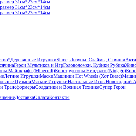
ство
*Деревянные Игрушки
Slime, Лизуны, Слаймы, Сквиши
Акти
сячина
Герои Мультиков и Игр
Головоломки, Кубики Рубика
Живо
ры Майнкрафт (Minecraft)
Конструкторы Ниндзяго (Ninjago)
Конс
ые
Летние Игрушки
Маски
Машинки Hot Wheels (Хот Вилс)
Машин
льные Пузыри
Мягкие Игрушки
Настольные Игры
Новогодний А
 и Трансформеры
Солдатики и Военная Техника
Супер Герои
лашение
Доставка
Оплата
Контакты