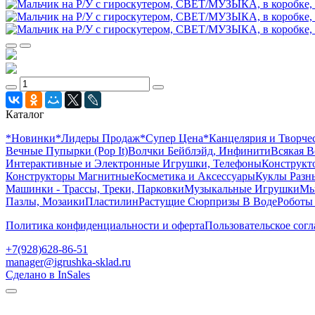
Каталог
*Новинки
*Лидеры Продаж
*Супер Цена
*Канцелярия и Творче
Вечные Пупырки (Pop It)
Волчки Бейблэйд, Инфинити
Всякая В
Интерактивные и Электронные Игрушки, Телефоны
Конструкто
Конструкторы Магнитные
Косметика и Аксессуары
Куклы Разн
Машинки - Трассы, Треки, Парковки
Музыкальные Игрушки
Мы
Пазлы, Мозаики
Пластилин
Растущие Сюрпризы В Воде
Роботы
Политика конфиденциальности и оферта
Пользовательское сог
+7(928)628-86-51
manager@igrushka-sklad.ru
Сделано в InSales