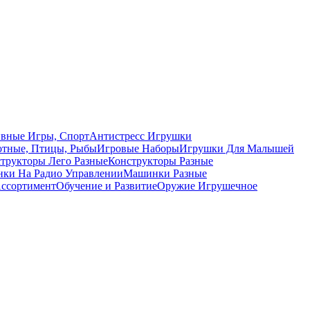
вные Игры, Спорт
Антистресс Игрушки
тные, Птицы, Рыбы
Игровые Наборы
Игрушки Для Малышей
трукторы Лего Разные
Конструкторы Разные
ки На Радио Управлении
Машинки Разные
ссортимент
Обучение и Развитие
Оружие Игрушечное