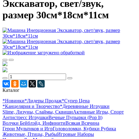
Экскаватор, свет/звук,
размер 30см*18см*11см
Каталог
*Новинки
*Лидеры Продаж
*Супер Цена
*Канцелярия и Творчество
*Деревянные Игрушки
Slime, Лизуны, Слаймы, Сквиши
Активные Игры, Спорт
Антистресс Игрушки
Вечные Пупырки (Pop It)
Волчки Бейблэйд, Инфинити
Всякая Всячина
Герои Мультиков и Игр
Головоломки, Кубики Рубика
Животные, Птицы, Рыбы
Игровые Наборы