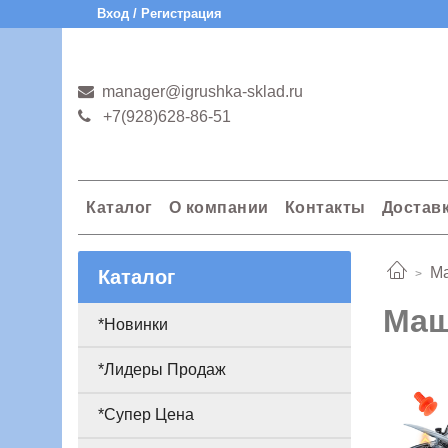
Вход / Регистрация
manager@igrushka-sklad.ru
+7(928)628-86-51
Каталог
О компании
Контакты
Достав
М
Каталог
Маш
*Новинки
*Лидеры Продаж
*Супер Цена