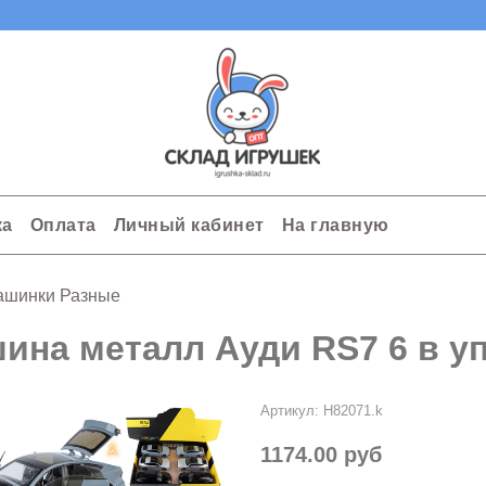
ка
Оплата
Личный кабинет
На главную
ашинки Разные
ина металл Ауди RS7 6 в уп
Артикул:
H82071.k
1174.00 руб