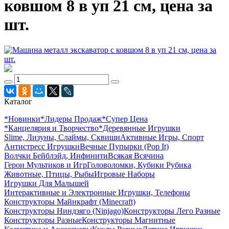
ковшом 8 в уп 21 см, цена за
шт.
Каталог
*Новинки
*Лидеры Продаж
*Супер Цена
*Канцелярия и Творчество
*Деревянные Игрушки
Slime, Лизуны, Слаймы, Сквиши
Активные Игры, Спорт
Антистресс Игрушки
Вечные Пупырки (Pop It)
Волчки Бейблэйд, Инфинити
Всякая Всячина
Герои Мультиков и Игр
Головоломки, Кубики Рубика
Животные, Птицы, Рыбы
Игровые Наборы
Игрушки Для Малышей
Интерактивные и Электронные Игрушки, Телефоны
Конструкторы Майнкрафт (Minecraft)
Конструкторы Ниндзяго (Ninjago)
Конструкторы Лего Разные
Конструкторы Разные
Конструкторы Магнитные