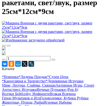
ракетами, свет/звук, размер
25см*12см*9см
Каталог
*Новинки
*Лидеры Продаж
*Супер Цена
*Канцелярия и Творчество
*Деревянные Игрушки
Slime, Лизуны, Слаймы, Сквиши
Активные Игры, Спорт
Антистресс Игрушки
Вечные Пупырки (Pop It)
Волчки Бейблэйд, Инфинити
Всякая Всячина
Герои Мультиков и Игр
Головоломки, Кубики Рубика
Животные, Птицы, Рыбы
Игровые Наборы