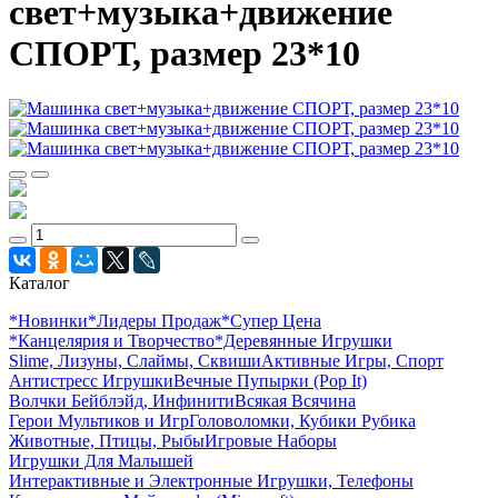
свет+музыка+движение
СПОРТ, размер 23*10
Каталог
*Новинки
*Лидеры Продаж
*Супер Цена
*Канцелярия и Творчество
*Деревянные Игрушки
Slime, Лизуны, Слаймы, Сквиши
Активные Игры, Спорт
Антистресс Игрушки
Вечные Пупырки (Pop It)
Волчки Бейблэйд, Инфинити
Всякая Всячина
Герои Мультиков и Игр
Головоломки, Кубики Рубика
Животные, Птицы, Рыбы
Игровые Наборы
Игрушки Для Малышей
Интерактивные и Электронные Игрушки, Телефоны