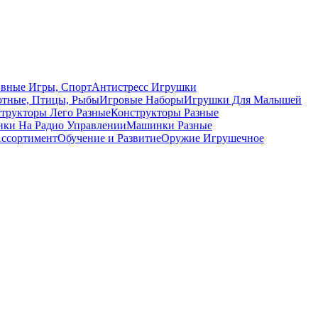
вные Игры, Спорт
Антистресс Игрушки
тные, Птицы, Рыбы
Игровые Наборы
Игрушки Для Малышей
трукторы Лего Разные
Конструкторы Разные
ки На Радио Управлении
Машинки Разные
ссортимент
Обучение и Развитие
Оружие Игрушечное