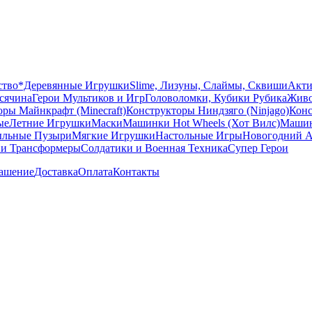
ство
*Деревянные Игрушки
Slime, Лизуны, Слаймы, Сквиши
Акти
сячина
Герои Мультиков и Игр
Головоломки, Кубики Рубика
Живо
ры Майнкрафт (Minecraft)
Конструкторы Ниндзяго (Ninjago)
Конс
ые
Летние Игрушки
Маски
Машинки Hot Wheels (Хот Вилс)
Машин
льные Пузыри
Мягкие Игрушки
Настольные Игры
Новогодний А
 и Трансформеры
Солдатики и Военная Техника
Супер Герои
лашение
Доставка
Оплата
Контакты