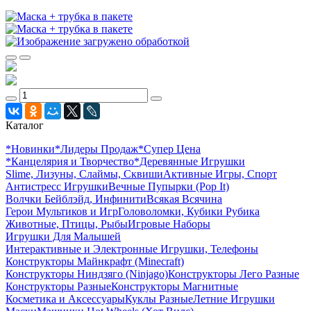
Каталог
*Новинки
*Лидеры Продаж
*Супер Цена
*Канцелярия и Творчество
*Деревянные Игрушки
Slime, Лизуны, Слаймы, Сквиши
Активные Игры, Спорт
Антистресс Игрушки
Вечные Пупырки (Pop It)
Волчки Бейблэйд, Инфинити
Всякая Всячина
Герои Мультиков и Игр
Головоломки, Кубики Рубика
Животные, Птицы, Рыбы
Игровые Наборы
Игрушки Для Малышей
Интерактивные и Электронные Игрушки, Телефоны
Конструкторы Майнкрафт (Minecraft)
Конструкторы Ниндзяго (Ninjago)
Конструкторы Лего Разные
Конструкторы Разные
Конструкторы Магнитные
Косметика и Аксессуары
Куклы Разные
Летние Игрушки