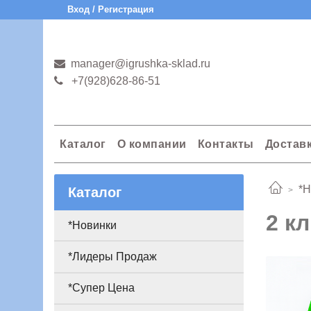
Вход / Регистрация
manager@igrushka-sklad.ru
+7(928)628-86-51
Каталог
О компании
Контакты
Достав
*Н
Каталог
2 к
*Новинки
*Лидеры Продаж
*Супер Цена