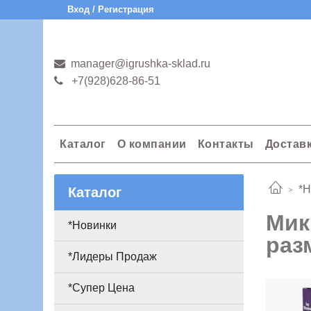
Вход / Регистрация
manager@igrushka-sklad.ru
+7(928)628-86-51
Каталог
О компании
Контакты
Достав
*Н
Каталог
Мик
*Новинки
раз
*Лидеры Продаж
*Супер Цена