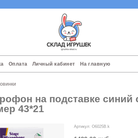
ка
Оплата
Личный кабинет
На главную
овинки
рофон на подставке синий с
мер 43*21
Артикул:
O6025В.k