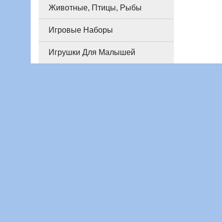
Животные, Птицы, Рыбы
Игровые Наборы
Игрушки Для Малышей
Интерактивные и Электронные
Игрушки, Телефоны
Конструкторы Майнкрафт
(Minecraft)
Конструкторы Ниндзяго
(Ninjago)
Конструкторы Лего Разные
Конструкторы Разные
Конструкторы Магнитные