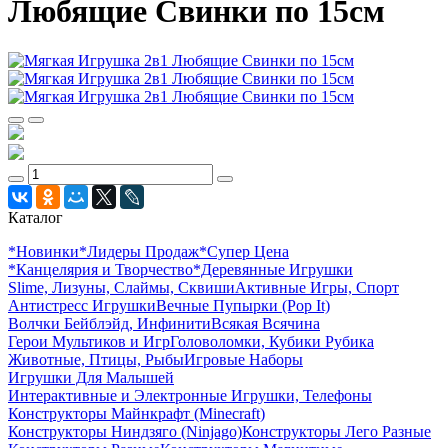
Любящие Свинки по 15см
Каталог
*Новинки
*Лидеры Продаж
*Супер Цена
*Канцелярия и Творчество
*Деревянные Игрушки
Slime, Лизуны, Слаймы, Сквиши
Активные Игры, Спорт
Антистресс Игрушки
Вечные Пупырки (Pop It)
Волчки Бейблэйд, Инфинити
Всякая Всячина
Герои Мультиков и Игр
Головоломки, Кубики Рубика
Животные, Птицы, Рыбы
Игровые Наборы
Игрушки Для Малышей
Интерактивные и Электронные Игрушки, Телефоны
Конструкторы Майнкрафт (Minecraft)
Конструкторы Ниндзяго (Ninjago)
Конструкторы Лего Разные