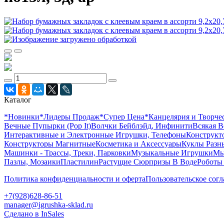
Каталог
*Новинки
*Лидеры Продаж
*Супер Цена
*Канцелярия и Творче
Вечные Пупырки (Pop It)
Волчки Бейблэйд, Инфинити
Всякая В
Интерактивные и Электронные Игрушки, Телефоны
Конструкто
Конструкторы Магнитные
Косметика и Аксессуары
Куклы Разн
Машинки - Трассы, Треки, Парковки
Музыкальные Игрушки
Мы
Пазлы, Мозаики
Пластилин
Растущие Сюрпризы В Воде
Роботы
Политика конфиденциальности и оферта
Пользовательское сог
+7(928)628-86-51
manager@igrushka-sklad.ru
Сделано в InSales