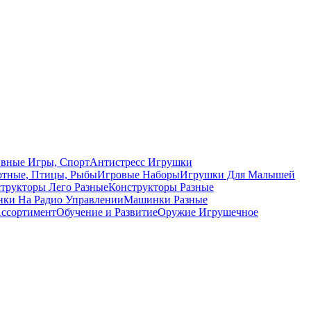
вные Игры, Спорт
Антистресс Игрушки
тные, Птицы, Рыбы
Игровые Наборы
Игрушки Для Малышей
трукторы Лего Разные
Конструкторы Разные
ки На Радио Управлении
Машинки Разные
ссортимент
Обучение и Развитие
Оружие Игрушечное