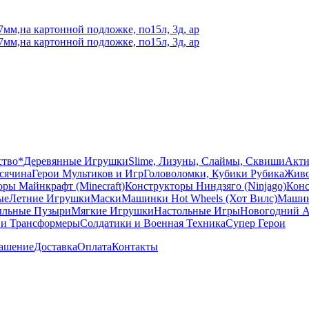
ство
*Деревянные Игрушки
Slime, Лизуны, Слаймы, Сквиши
Акти
сячина
Герои Мультиков и Игр
Головоломки, Кубики Рубика
Живо
ры Майнкрафт (Minecraft)
Конструкторы Ниндзяго (Ninjago)
Конс
ые
Летние Игрушки
Маски
Машинки Hot Wheels (Хот Вилс)
Машин
льные Пузыри
Мягкие Игрушки
Настольные Игры
Новогодний А
 и Трансформеры
Солдатики и Военная Техника
Супер Герои
лашение
Доставка
Оплата
Контакты