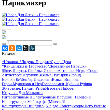
Парикмахер
Каталог
*Новинки
*Лидеры Продаж
*Супер Цена
*Канцелярия и Творчество
*Деревянные Игрушки
Slime, Лизуны, Слаймы, Сквиши
Активные Игры, Спорт
Антистресс Игрушки
Вечные Пупырки (Pop It)
Волчки Бейблэйд, Инфинити
Всякая Всячина
Герои Мультиков и Игр
Головоломки, Кубики Рубика
Животные, Птицы, Рыбы
Игровые Наборы
Игрушки Для Малышей
Интерактивные и Электронные Игрушки, Телефоны
Конструкторы Майнкрафт (Minecraft)
Конструкторы Ниндзяго (Ninjago)
Конструкторы Лего Разные