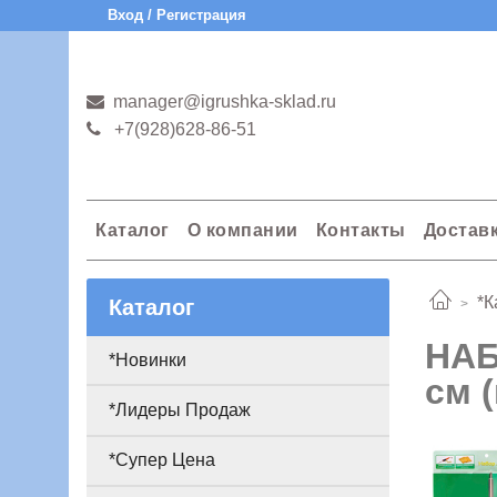
Вход / Регистрация
manager@igrushka-sklad.ru
+7(928)628-86-51
Каталог
О компании
Контакты
Достав
*К
Каталог
НАБ
*Новинки
см 
*Лидеры Продаж
*Супер Цена