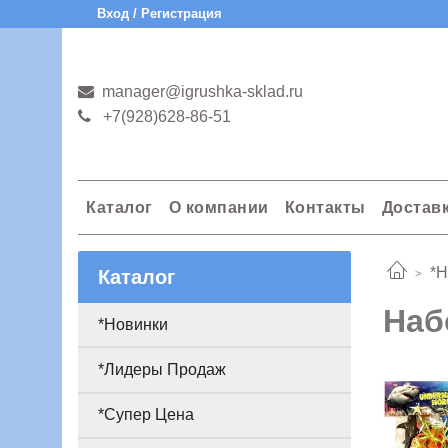
Вход / Регистрация
manager@igrushka-sklad.ru
+7(928)628-86-51
Каталог
О компании
Контакты
Достав
*Н
Каталог
Наб
*Новинки
*Лидеры Продаж
*Супер Цена