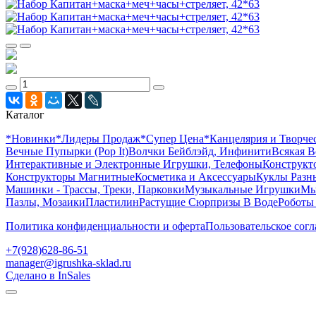
Каталог
*Новинки
*Лидеры Продаж
*Супер Цена
*Канцелярия и Творче
Вечные Пупырки (Pop It)
Волчки Бейблэйд, Инфинити
Всякая В
Интерактивные и Электронные Игрушки, Телефоны
Конструкто
Конструкторы Магнитные
Косметика и Аксессуары
Куклы Разн
Машинки - Трассы, Треки, Парковки
Музыкальные Игрушки
Мы
Пазлы, Мозаики
Пластилин
Растущие Сюрпризы В Воде
Роботы
Политика конфиденциальности и оферта
Пользовательское сог
+7(928)628-86-51
manager@igrushka-sklad.ru
Сделано в InSales