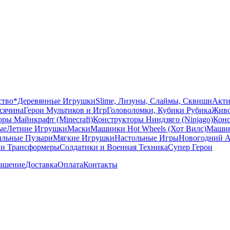
ство
*Деревянные Игрушки
Slime, Лизуны, Слаймы, Сквиши
Акти
сячина
Герои Мультиков и Игр
Головоломки, Кубики Рубика
Живо
ры Майнкрафт (Minecraft)
Конструкторы Ниндзяго (Ninjago)
Конс
ые
Летние Игрушки
Маски
Машинки Hot Wheels (Хот Вилс)
Машин
льные Пузыри
Мягкие Игрушки
Настольные Игры
Новогодний А
 и Трансформеры
Солдатики и Военная Техника
Супер Герои
лашение
Доставка
Оплата
Контакты