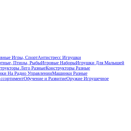
вные Игры, Спорт
Антистресс Игрушки
тные, Птицы, Рыбы
Игровые Наборы
Игрушки Для Малышей
трукторы Лего Разные
Конструкторы Разные
ки На Радио Управлении
Машинки Разные
ссортимент
Обучение и Развитие
Оружие Игрушечное