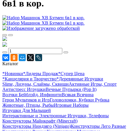
6в1 в кор.
Каталог
*Новинки
*Лидеры Продаж
*Супер Цена
*Канцелярия и Творчество
*Деревянные Игрушки
Slime, Лизуны, Слаймы, Сквиши
Активные Игры, Спорт
Антистресс Игрушки
Вечные Пупырки (Pop It)
Волчки Бейблэйд, Инфинити
Всякая Всячина
Герои Мультиков и Игр
Головоломки, Кубики Рубика
Животные, Птицы, Рыбы
Игровые Наборы
Игрушки Для Малышей
Интерактивные и Электронные Игрушки, Телефоны
Конструкторы Майнкрафт (Minecraft)
Конструкторы Ниндзяго (Ninjago)
Конструкторы Лего Разные