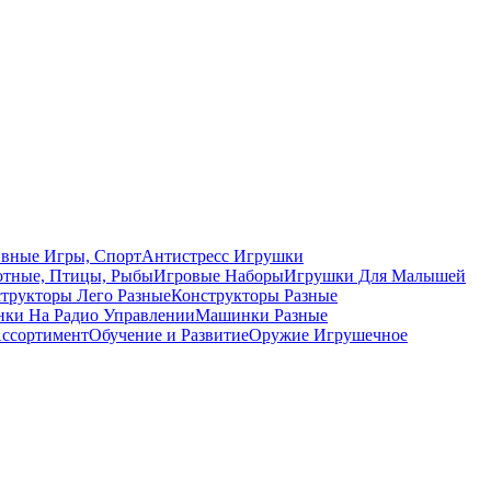
вные Игры, Спорт
Антистресс Игрушки
тные, Птицы, Рыбы
Игровые Наборы
Игрушки Для Малышей
трукторы Лего Разные
Конструкторы Разные
ки На Радио Управлении
Машинки Разные
ссортимент
Обучение и Развитие
Оружие Игрушечное