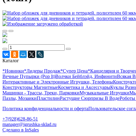
Каталог
*Новинки
*Лидеры Продаж
*Супер Цена
*Канцелярия и Творче
Вечные Пупырки (Pop It)
Волчки Бейблэйд, Инфинити
Всякая В
Интерактивные и Электронные Игрушки, Телефоны
Конструкто
Конструкторы Магнитные
Косметика и Аксессуары
Куклы Разн
Машинки - Трассы, Треки, Парковки
Музыкальные Игрушки
Мы
Пазлы, Мозаики
Пластилин
Растущие Сюрпризы В Воде
Роботы
Политика конфиденциальности и оферта
Пользовательское сог
+7(928)628-86-51
manager@igrushka-sklad.ru
Сделано в InSales