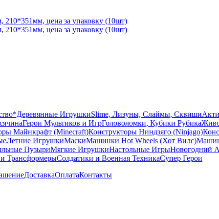
ство
*Деревянные Игрушки
Slime, Лизуны, Слаймы, Сквиши
Акти
сячина
Герои Мультиков и Игр
Головоломки, Кубики Рубика
Живо
ры Майнкрафт (Minecraft)
Конструкторы Ниндзяго (Ninjago)
Конс
ые
Летние Игрушки
Маски
Машинки Hot Wheels (Хот Вилс)
Машин
льные Пузыри
Мягкие Игрушки
Настольные Игры
Новогодний А
 и Трансформеры
Солдатики и Военная Техника
Супер Герои
лашение
Доставка
Оплата
Контакты