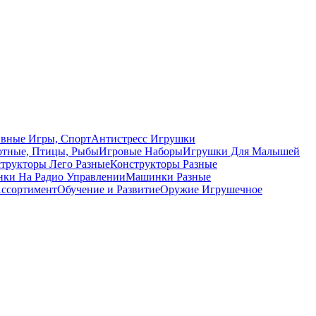
вные Игры, Спорт
Антистресс Игрушки
тные, Птицы, Рыбы
Игровые Наборы
Игрушки Для Малышей
трукторы Лего Разные
Конструкторы Разные
ки На Радио Управлении
Машинки Разные
ссортимент
Обучение и Развитие
Оружие Игрушечное