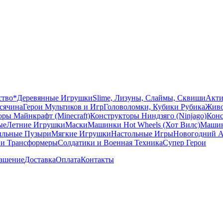
ство
*Деревянные Игрушки
Slime, Лизуны, Слаймы, Сквиши
Акти
сячина
Герои Мультиков и Игр
Головоломки, Кубики Рубика
Живо
ры Майнкрафт (Minecraft)
Конструкторы Ниндзяго (Ninjago)
Конс
ые
Летние Игрушки
Маски
Машинки Hot Wheels (Хот Вилс)
Машин
льные Пузыри
Мягкие Игрушки
Настольные Игры
Новогодний А
 и Трансформеры
Солдатики и Военная Техника
Супер Герои
лашение
Доставка
Оплата
Контакты