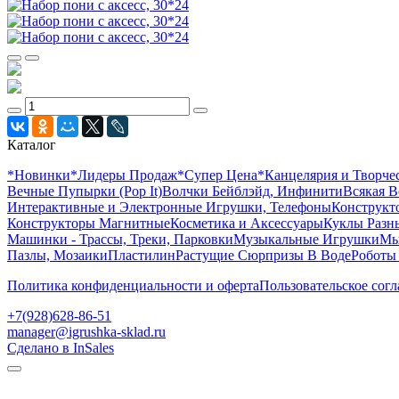
Каталог
*Новинки
*Лидеры Продаж
*Супер Цена
*Канцелярия и Творче
Вечные Пупырки (Pop It)
Волчки Бейблэйд, Инфинити
Всякая В
Интерактивные и Электронные Игрушки, Телефоны
Конструкто
Конструкторы Магнитные
Косметика и Аксессуары
Куклы Разн
Машинки - Трассы, Треки, Парковки
Музыкальные Игрушки
Мы
Пазлы, Мозаики
Пластилин
Растущие Сюрпризы В Воде
Роботы
Политика конфиденциальности и оферта
Пользовательское сог
+7(928)628-86-51
manager@igrushka-sklad.ru
Сделано в InSales