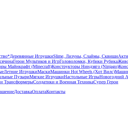
ство
*Деревянные Игрушки
Slime, Лизуны, Слаймы, Сквиши
Акти
сячина
Герои Мультиков и Игр
Головоломки, Кубики Рубика
Живо
ры Майнкрафт (Minecraft)
Конструкторы Ниндзяго (Ninjago)
Конс
ые
Летние Игрушки
Маски
Машинки Hot Wheels (Хот Вилс)
Машин
льные Пузыри
Мягкие Игрушки
Настольные Игры
Новогодний А
 и Трансформеры
Солдатики и Военная Техника
Супер Герои
лашение
Доставка
Оплата
Контакты