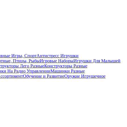
вные Игры, Спорт
Антистресс Игрушки
тные, Птицы, Рыбы
Игровые Наборы
Игрушки Для Малышей
трукторы Лего Разные
Конструкторы Разные
ки На Радио Управлении
Машинки Разные
ссортимент
Обучение и Развитие
Оружие Игрушечное