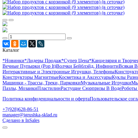
Каталог
*Новинки
*Лидеры Продаж
*Супер Цена
*Канцелярия и Творче
Вечные Пупырки (Pop It)
Волчки Бейблэйд, Инфинити
Всякая В
Интерактивные и Электронные Игрушки, Телефоны
Конструкто
Конструкторы Магнитные
Косметика и Аксессуары
Куклы Разн
Машинки - Трассы, Треки, Парковки
Музыкальные Игрушки
Мы
Пазлы, Мозаики
Пластилин
Растущие Сюрпризы В Воде
Роботы
Политика конфиденциальности и оферта
Пользовательское сог
+7(928)628-86-51
manager@igrushka-sklad.ru
Сделано в InSales