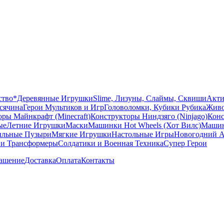
ство
*Деревянные Игрушки
Slime, Лизуны, Слаймы, Сквиши
Акти
сячина
Герои Мультиков и Игр
Головоломки, Кубики Рубика
Живо
ры Майнкрафт (Minecraft)
Конструкторы Ниндзяго (Ninjago)
Конс
ые
Летние Игрушки
Маски
Машинки Hot Wheels (Хот Вилс)
Машин
льные Пузыри
Мягкие Игрушки
Настольные Игры
Новогодний А
 и Трансформеры
Солдатики и Военная Техника
Супер Герои
лашение
Доставка
Оплата
Контакты