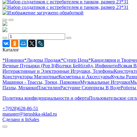
Каталог
*Новинки
*Лидеры Продаж
*Супер Цена
*Канцелярия и Творче
Вечные Пупырки (Pop It)
Волчки Бейблэйд, Инфинити
Всякая В
Интерактивные и Электронные Игрушки, Телефоны
Конструкто
Конструкторы Магнитные
Косметика и Аксессуары
Куклы Разн
Машинки - Трассы, Треки, Парковки
Музыкальные Игрушки
Мы
Пазлы, Мозаики
Пластилин
Растущие Сюрпризы В Воде
Роботы
Политика конфиденциальности и оферта
Пользовательское сог
+7(928)628-86-51
manager@igrushka-sklad.ru
Сделано в InSales