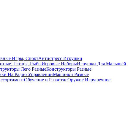
вные Игры, Спорт
Антистресс Игрушки
тные, Птицы, Рыбы
Игровые Наборы
Игрушки Для Малышей
трукторы Лего Разные
Конструкторы Разные
ки На Радио Управлении
Машинки Разные
ссортимент
Обучение и Развитие
Оружие Игрушечное