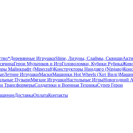
ство
*Деревянные Игрушки
Slime, Лизуны, Слаймы, Сквиши
Акти
сячина
Герои Мультиков и Игр
Головоломки, Кубики Рубика
Живо
ры Майнкрафт (Minecraft)
Конструкторы Ниндзяго (Ninjago)
Конс
ые
Летние Игрушки
Маски
Машинки Hot Wheels (Хот Вилс)
Машин
льные Пузыри
Мягкие Игрушки
Настольные Игры
Новогодний А
 и Трансформеры
Солдатики и Военная Техника
Супер Герои
лашение
Доставка
Оплата
Контакты