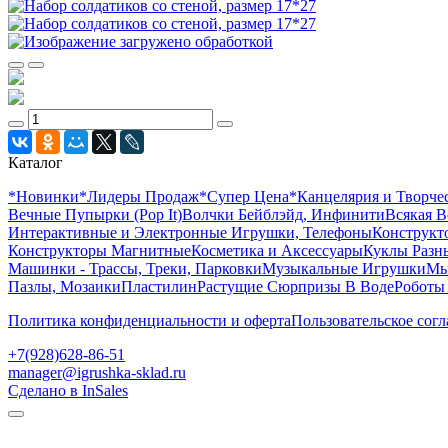
Каталог
*Новинки
*Лидеры Продаж
*Супер Цена
*Канцелярия и Творче
Вечные Пупырки (Pop It)
Волчки Бейблэйд, Инфинити
Всякая В
Интерактивные и Электронные Игрушки, Телефоны
Конструкто
Конструкторы Магнитные
Косметика и Аксессуары
Куклы Разн
Машинки - Трассы, Треки, Парковки
Музыкальные Игрушки
Мы
Пазлы, Мозаики
Пластилин
Растущие Сюрпризы В Воде
Роботы
Политика конфиденциальности и оферта
Пользовательское сог
+7(928)628-86-51
manager@igrushka-sklad.ru
Сделано в InSales