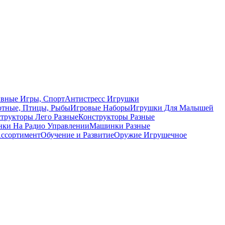
вные Игры, Спорт
Антистресс Игрушки
тные, Птицы, Рыбы
Игровые Наборы
Игрушки Для Малышей
трукторы Лего Разные
Конструкторы Разные
ки На Радио Управлении
Машинки Разные
ссортимент
Обучение и Развитие
Оружие Игрушечное