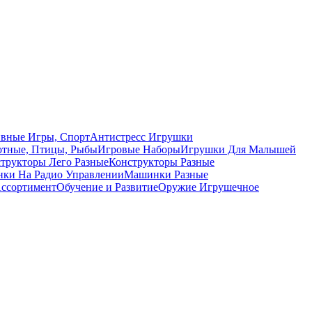
вные Игры, Спорт
Антистресс Игрушки
тные, Птицы, Рыбы
Игровые Наборы
Игрушки Для Малышей
трукторы Лего Разные
Конструкторы Разные
ки На Радио Управлении
Машинки Разные
ссортимент
Обучение и Развитие
Оружие Игрушечное