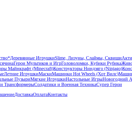
ство
*Деревянные Игрушки
Slime, Лизуны, Слаймы, Сквиши
Акти
сячина
Герои Мультиков и Игр
Головоломки, Кубики Рубика
Живо
ры Майнкрафт (Minecraft)
Конструкторы Ниндзяго (Ninjago)
Конс
ые
Летние Игрушки
Маски
Машинки Hot Wheels (Хот Вилс)
Машин
льные Пузыри
Мягкие Игрушки
Настольные Игры
Новогодний А
 и Трансформеры
Солдатики и Военная Техника
Супер Герои
лашение
Доставка
Оплата
Контакты