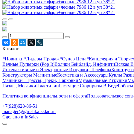
Каталог
*Новинки
*Лидеры Продаж
*Супер Цена
*Канцелярия и Творче
Вечные Пупырки (Pop It)
Волчки Бейблэйд, Инфинити
Всякая В
Интерактивные и Электронные Игрушки, Телефоны
Конструкто
Конструкторы Магнитные
Косметика и Аксессуары
Куклы Разн
Машинки - Трассы, Треки, Парковки
Музыкальные Игрушки
Мы
Пазлы, Мозаики
Пластилин
Растущие Сюрпризы В Воде
Роботы
Политика конфиденциальности и оферта
Пользовательское сог
+7(928)628-86-51
manager@igrushka-sklad.ru
Сделано в InSales