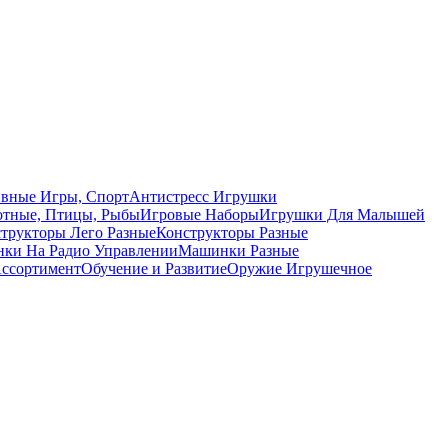
вные Игры, Спорт
Антистресс Игрушки
тные, Птицы, Рыбы
Игровые Наборы
Игрушки Для Малышей
трукторы Лего Разные
Конструкторы Разные
ки На Радио Управлении
Машинки Разные
ссортимент
Обучение и Развитие
Оружие Игрушечное