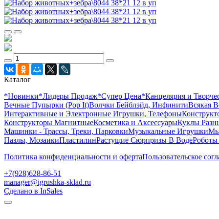
Каталог
*Новинки
*Лидеры Продаж
*Супер Цена
*Канцелярия и Творче
Вечные Пупырки (Pop It)
Волчки Бейблэйд, Инфинити
Всякая В
Интерактивные и Электронные Игрушки, Телефоны
Конструкто
Конструкторы Магнитные
Косметика и Аксессуары
Куклы Разн
Машинки - Трассы, Треки, Парковки
Музыкальные Игрушки
Мы
Пазлы, Мозаики
Пластилин
Растущие Сюрпризы В Воде
Роботы
Политика конфиденциальности и оферта
Пользовательское сог
+7(928)628-86-51
manager@igrushka-sklad.ru
Сделано в InSales