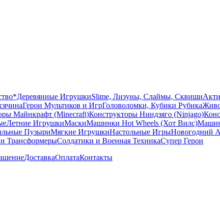
ство
*Деревянные Игрушки
Slime, Лизуны, Слаймы, Сквиши
Акти
сячина
Герои Мультиков и Игр
Головоломки, Кубики Рубика
Живо
ры Майнкрафт (Minecraft)
Конструкторы Ниндзяго (Ninjago)
Конс
ые
Летние Игрушки
Маски
Машинки Hot Wheels (Хот Вилс)
Машин
льные Пузыри
Мягкие Игрушки
Настольные Игры
Новогодний А
 и Трансформеры
Солдатики и Военная Техника
Супер Герои
лашение
Доставка
Оплата
Контакты