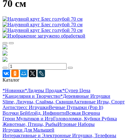
70 см
Каталог
*Новинки
*Лидеры Продаж
*Супер Цена
*Канцелярия и Творчество
*Деревянные Игрушки
Slime, Лизуны, Слаймы, Сквиши
Активные Игры, Спорт
Антистресс Игрушки
Вечные Пупырки (Pop It)
Волчки Бейблэйд, Инфинити
Всякая Всячина
Герои Мультиков и Игр
Головоломки, Кубики Рубика
Животные, Птицы, Рыбы
Игровые Наборы
Игрушки Для Малышей
Интерактивные и Электронные Игрушки, Телефоны