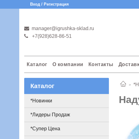
Вход / Регистрация
manager@igrushka-sklad.ru
+7(928)628-86-51
Каталог
О компании
Контакты
Достав
*Н
Каталог
Над
*Новинки
*Лидеры Продаж
*Супер Цена