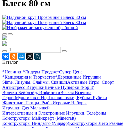
Блеск 80 см
Каталог
*Новинки
*Лидеры Продаж
*Супер Цена
*Канцелярия и Творчество
*Деревянные Игрушки
Slime, Лизуны, Слаймы, Сквиши
Активные Игры, Спорт
Антистресс Игрушки
Вечные Пупырки (Pop It)
Волчки Бейблэйд, Инфинити
Всякая Всячина
Герои Мультиков и Игр
Головоломки, Кубики Рубика
Животные, Птицы, Рыбы
Игровые Наборы
Игрушки Для Малышей
Интерактивные и Электронные Игрушки, Телефоны
Конструкторы Майнкрафт (Minecraft)
Конструкторы Ниндзяго (Ninjago)
Конструкторы Лего Разные