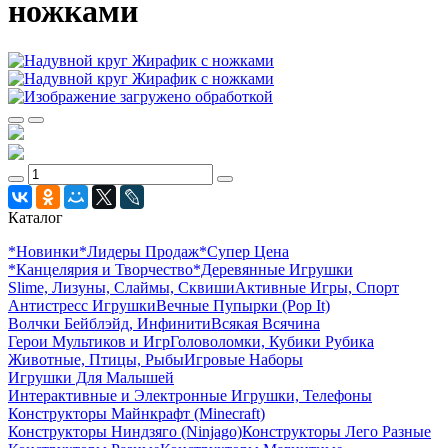
ножками
Каталог
*Новинки
*Лидеры Продаж
*Супер Цена
*Канцелярия и Творчество
*Деревянные Игрушки
Slime, Лизуны, Слаймы, Сквиши
Активные Игры, Спорт
Антистресс Игрушки
Вечные Пупырки (Pop It)
Волчки Бейблэйд, Инфинити
Всякая Всячина
Герои Мультиков и Игр
Головоломки, Кубики Рубика
Животные, Птицы, Рыбы
Игровые Наборы
Игрушки Для Малышей
Интерактивные и Электронные Игрушки, Телефоны
Конструкторы Майнкрафт (Minecraft)
Конструкторы Ниндзяго (Ninjago)
Конструкторы Лего Разные