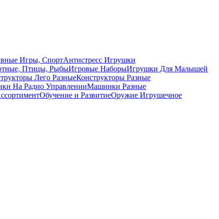
вные Игры, Спорт
Антистресс Игрушки
тные, Птицы, Рыбы
Игровые Наборы
Игрушки Для Малышей
трукторы Лего Разные
Конструкторы Разные
ки На Радио Управлении
Машинки Разные
ссортимент
Обучение и Развитие
Оружие Игрушечное