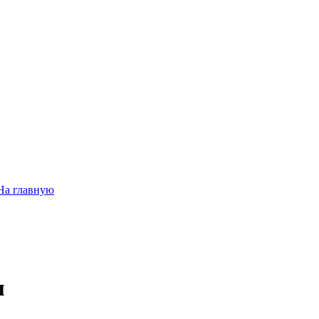
На главную
м