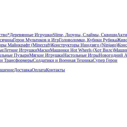
ство
*Деревянные Игрушки
Slime, Лизуны, Слаймы, Сквиши
Акти
сячина
Герои Мультиков и Игр
Головоломки, Кубики Рубика
Живо
ры Майнкрафт (Minecraft)
Конструкторы Ниндзяго (Ninjago)
Конс
ые
Летние Игрушки
Маски
Машинки Hot Wheels (Хот Вилс)
Машин
льные Пузыри
Мягкие Игрушки
Настольные Игры
Новогодний А
 и Трансформеры
Солдатики и Военная Техника
Супер Герои
лашение
Доставка
Оплата
Контакты