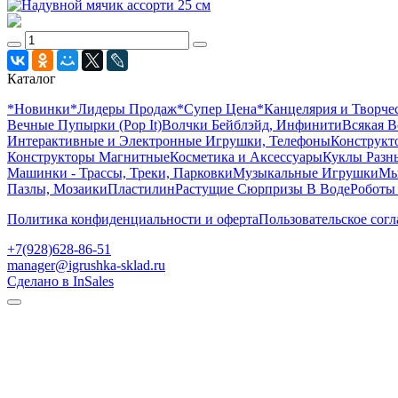
Каталог
*Новинки
*Лидеры Продаж
*Супер Цена
*Канцелярия и Творче
Вечные Пупырки (Pop It)
Волчки Бейблэйд, Инфинити
Всякая В
Интерактивные и Электронные Игрушки, Телефоны
Конструкто
Конструкторы Магнитные
Косметика и Аксессуары
Куклы Разн
Машинки - Трассы, Треки, Парковки
Музыкальные Игрушки
Мы
Пазлы, Мозаики
Пластилин
Растущие Сюрпризы В Воде
Роботы
Политика конфиденциальности и оферта
Пользовательское сог
+7(928)628-86-51
manager@igrushka-sklad.ru
Сделано в InSales