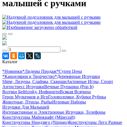
малышей с ручками
Каталог
*Новинки
*Лидеры Продаж
*Супер Цена
*Канцелярия и Творчество
*Деревянные Игрушки
Slime, Лизуны, Слаймы, Сквиши
Активные Игры, Спорт
Антистресс Игрушки
Вечные Пупырки (Pop It)
Волчки Бейблэйд, Инфинити
Всякая Всячина
Герои Мультиков и Игр
Головоломки, Кубики Рубика
Животные, Птицы, Рыбы
Игровые Наборы
Игрушки Для Малышей
Интерактивные и Электронные Игрушки, Телефоны
Конструкторы Майнкрафт (Minecraft)
Конструкторы Ниндзяго (Ninjago)
Конструкторы Лего Разные