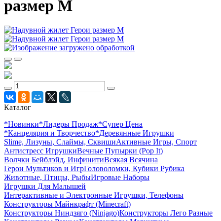
размер M
Каталог
*Новинки
*Лидеры Продаж
*Супер Цена
*Канцелярия и Творчество
*Деревянные Игрушки
Slime, Лизуны, Слаймы, Сквиши
Активные Игры, Спорт
Антистресс Игрушки
Вечные Пупырки (Pop It)
Волчки Бейблэйд, Инфинити
Всякая Всячина
Герои Мультиков и Игр
Головоломки, Кубики Рубика
Животные, Птицы, Рыбы
Игровые Наборы
Игрушки Для Малышей
Интерактивные и Электронные Игрушки, Телефоны
Конструкторы Майнкрафт (Minecraft)
Конструкторы Ниндзяго (Ninjago)
Конструкторы Лего Разные