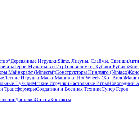
ство
*Деревянные Игрушки
Slime, Лизуны, Слаймы, Сквиши
Акти
сячина
Герои Мультиков и Игр
Головоломки, Кубики Рубика
Живо
ры Майнкрафт (Minecraft)
Конструкторы Ниндзяго (Ninjago)
Конс
ые
Летние Игрушки
Маски
Машинки Hot Wheels (Хот Вилс)
Машин
льные Пузыри
Мягкие Игрушки
Настольные Игры
Новогодний А
 и Трансформеры
Солдатики и Военная Техника
Супер Герои
лашение
Доставка
Оплата
Контакты