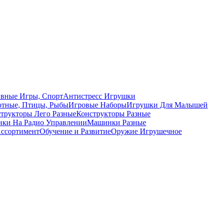
вные Игры, Спорт
Антистресс Игрушки
тные, Птицы, Рыбы
Игровые Наборы
Игрушки Для Малышей
трукторы Лего Разные
Конструкторы Разные
ки На Радио Управлении
Машинки Разные
ссортимент
Обучение и Развитие
Оружие Игрушечное