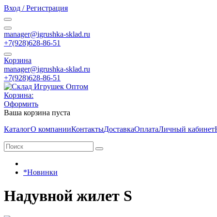
Вход / Регистрация
manager@igrushka-sklad.ru
+7(928)628-86-51
Корзина
manager@igrushka-sklad.ru
+7(928)628-86-51
Корзина:
Оформить
Ваша корзина пуста
Каталог
О компании
Контакты
Доставка
Оплата
Личный кабинет
*Новинки
Надувной жилет S