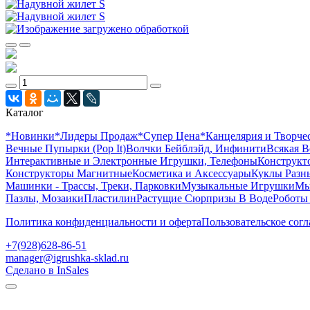
Каталог
*Новинки
*Лидеры Продаж
*Супер Цена
*Канцелярия и Творче
Вечные Пупырки (Pop It)
Волчки Бейблэйд, Инфинити
Всякая В
Интерактивные и Электронные Игрушки, Телефоны
Конструкто
Конструкторы Магнитные
Косметика и Аксессуары
Куклы Разн
Машинки - Трассы, Треки, Парковки
Музыкальные Игрушки
Мы
Пазлы, Мозаики
Пластилин
Растущие Сюрпризы В Воде
Роботы
Политика конфиденциальности и оферта
Пользовательское сог
+7(928)628-86-51
manager@igrushka-sklad.ru
Сделано в InSales