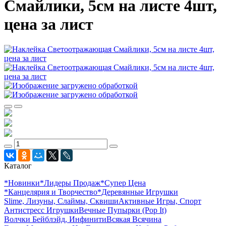
Смайлики, 5см на листе 4шт,
цена за лист
Каталог
*Новинки
*Лидеры Продаж
*Супер Цена
*Канцелярия и Творчество
*Деревянные Игрушки
Slime, Лизуны, Слаймы, Сквиши
Активные Игры, Спорт
Антистресс Игрушки
Вечные Пупырки (Pop It)
Волчки Бейблэйд, Инфинити
Всякая Всячина