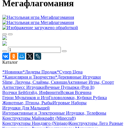
Мегафлагомания
Каталог
*Новинки
*Лидеры Продаж
*Супер Цена
*Канцелярия и Творчество
*Деревянные Игрушки
Slime, Лизуны, Слаймы, Сквиши
Активные Игры, Спорт
Антистресс Игрушки
Вечные Пупырки (Pop It)
Волчки Бейблэйд, Инфинити
Всякая Всячина
Герои Мультиков и Игр
Головоломки, Кубики Рубика
Животные, Птицы, Рыбы
Игровые Наборы
Игрушки Для Малышей
Интерактивные и Электронные Игрушки, Телефоны
Конструкторы Майнкрафт (Minecraft)
Конструкторы Ниндзяго (Ninjago)
Конструкторы Лего Разные