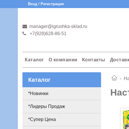
Вход / Регистрация
manager@igrushka-sklad.ru
+7(928)628-86-51
Каталог
О компании
Контакты
Достав
На
Каталог
Нас
*Новинки
*Лидеры Продаж
*Супер Цена