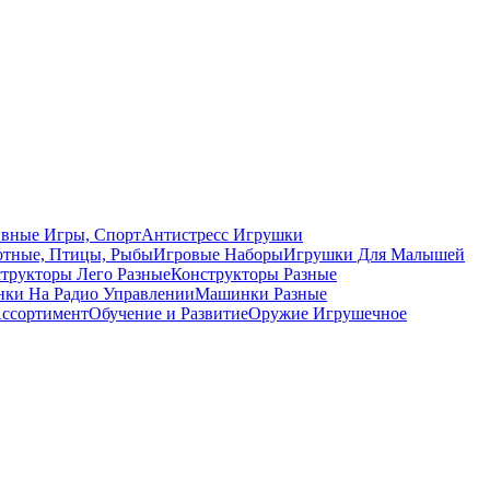
вные Игры, Спорт
Антистресс Игрушки
тные, Птицы, Рыбы
Игровые Наборы
Игрушки Для Малышей
трукторы Лего Разные
Конструкторы Разные
ки На Радио Управлении
Машинки Разные
ссортимент
Обучение и Развитие
Оружие Игрушечное