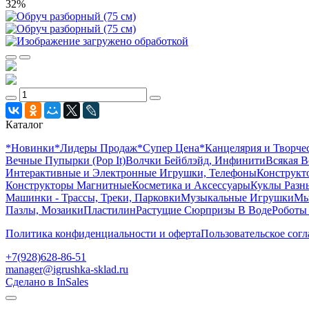
32%
Каталог
*Новинки
*Лидеры Продаж
*Супер Цена
*Канцелярия и Творче
Вечные Пупырки (Pop It)
Волчки Бейблэйд, Инфинити
Всякая В
Интерактивные и Электронные Игрушки, Телефоны
Конструкто
Конструкторы Магнитные
Косметика и Аксессуары
Куклы Разн
Машинки - Трассы, Треки, Парковки
Музыкальные Игрушки
Мы
Пазлы, Мозаики
Пластилин
Растущие Сюрпризы В Воде
Роботы
Политика конфиденциальности и оферта
Пользовательское сог
+7(928)628-86-51
manager@igrushka-sklad.ru
Сделано в InSales