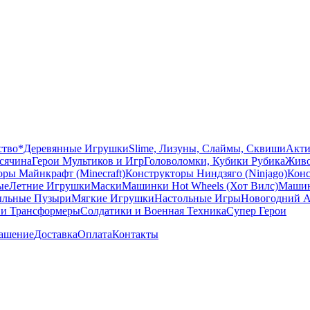
ство
*Деревянные Игрушки
Slime, Лизуны, Слаймы, Сквиши
Акти
сячина
Герои Мультиков и Игр
Головоломки, Кубики Рубика
Живо
ры Майнкрафт (Minecraft)
Конструкторы Ниндзяго (Ninjago)
Конс
ые
Летние Игрушки
Маски
Машинки Hot Wheels (Хот Вилс)
Машин
льные Пузыри
Мягкие Игрушки
Настольные Игры
Новогодний А
 и Трансформеры
Солдатики и Военная Техника
Супер Герои
лашение
Доставка
Оплата
Контакты