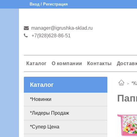
Вход / Регистрация
manager@igrushka-sklad.ru
+7(928)628-86-51
Каталог
О компании
Контакты
Достав
*К
Каталог
Пап
*Новинки
*Лидеры Продаж
*Супер Цена