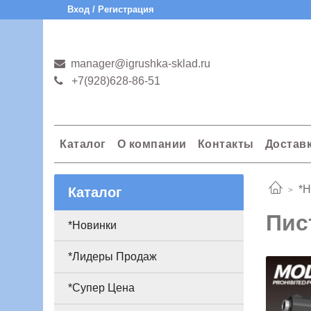
Вход / Регистрация
manager@igrushka-sklad.ru
+7(928)628-86-51
Каталог
О компании
Контакты
Достав
*Н
Каталог
Пис
*Новинки
*Лидеры Продаж
*Супер Цена