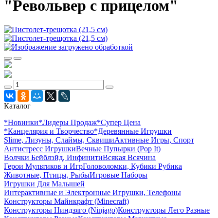
"Револьвер с прицелом"
Каталог
*Новинки
*Лидеры Продаж
*Супер Цена
*Канцелярия и Творчество
*Деревянные Игрушки
Slime, Лизуны, Слаймы, Сквиши
Активные Игры, Спорт
Антистресс Игрушки
Вечные Пупырки (Pop It)
Волчки Бейблэйд, Инфинити
Всякая Всячина
Герои Мультиков и Игр
Головоломки, Кубики Рубика
Животные, Птицы, Рыбы
Игровые Наборы
Игрушки Для Малышей
Интерактивные и Электронные Игрушки, Телефоны
Конструкторы Майнкрафт (Minecraft)
Конструкторы Ниндзяго (Ninjago)
Конструкторы Лего Разные