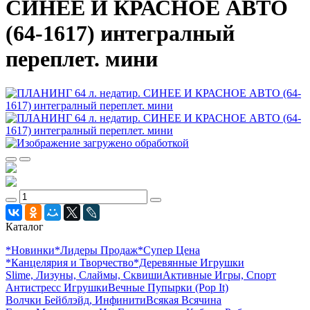
СИНЕЕ И КРАСНОЕ АВТО
(64-1617) интегралный
переплет. мини
Каталог
*Новинки
*Лидеры Продаж
*Супер Цена
*Канцелярия и Творчество
*Деревянные Игрушки
Slime, Лизуны, Слаймы, Сквиши
Активные Игры, Спорт
Антистресс Игрушки
Вечные Пупырки (Pop It)
Волчки Бейблэйд, Инфинити
Всякая Всячина