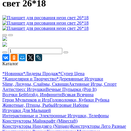
свет 26*18
Каталог
*Новинки
*Лидеры Продаж
*Супер Цена
*Канцелярия и Творчество
*Деревянные Игрушки
Slime, Лизуны, Слаймы, Сквиши
Активные Игры, Спорт
Антистресс Игрушки
Вечные Пупырки (Pop It)
Волчки Бейблэйд, Инфинити
Всякая Всячина
Герои Мультиков и Игр
Головоломки, Кубики Рубика
Животные, Птицы, Рыбы
Игровые Наборы
Игрушки Для Малышей
Интерактивные и Электронные Игрушки, Телефоны
Конструкторы Майнкрафт (Minecraft)
Конструкторы Ниндзяго (Ninjago)
Конструкторы Лего Разные