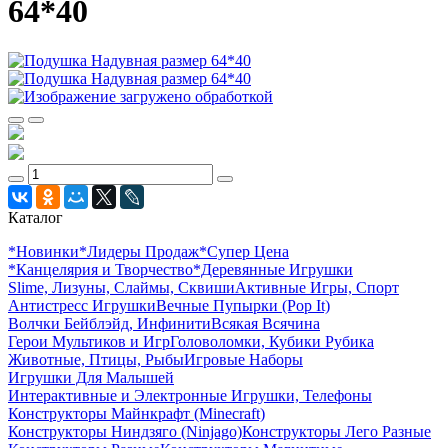
64*40
Каталог
*Новинки
*Лидеры Продаж
*Супер Цена
*Канцелярия и Творчество
*Деревянные Игрушки
Slime, Лизуны, Слаймы, Сквиши
Активные Игры, Спорт
Антистресс Игрушки
Вечные Пупырки (Pop It)
Волчки Бейблэйд, Инфинити
Всякая Всячина
Герои Мультиков и Игр
Головоломки, Кубики Рубика
Животные, Птицы, Рыбы
Игровые Наборы
Игрушки Для Малышей
Интерактивные и Электронные Игрушки, Телефоны
Конструкторы Майнкрафт (Minecraft)
Конструкторы Ниндзяго (Ninjago)
Конструкторы Лего Разные