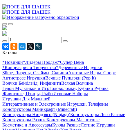
Каталог
*Новинки
*Лидеры Продаж
*Супер Цена
*Канцелярия и Творчество
*Деревянные Игрушки
Slime, Лизуны, Слаймы, Сквиши
Активные Игры, Спорт
Антистресс Игрушки
Вечные Пупырки (Pop It)
Волчки Бейблэйд, Инфинити
Всякая Всячина
Герои Мультиков и Игр
Головоломки, Кубики Рубика
Животные, Птицы, Рыбы
Игровые Наборы
Игрушки Для Малышей
Интерактивные и Электронные Игрушки, Телефоны
Конструкторы Майнкрафт (Minecraft)
Конструкторы Ниндзяго (Ninjago)
Конструкторы Лего Разные
Конструкторы Разные
Конструкторы Магнитные
Косметика и Аксессуары
Куклы Разные
Летние Игрушки