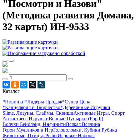
"Посмотри и Назови"
(Методика развития Домана,
32 карты) ИН-9533
Каталог
*Новинки
*Лидеры Продаж
*Супер Цена
*Канцелярия и Творчество
*Деревянные Игрушки
Slime, Лизуны, Слаймы, Сквиши
Активные Игры, Спорт
Антистресс Игрушки
Вечные Пупырки (Pop It)
Волчки Бейблэйд, Инфинити
Всякая Всячина
Герои Мультиков и Игр
Головоломки, Кубики Рубика
Животные, Птицы, Рыбы
Игровые Наборы