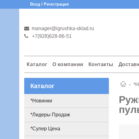
Вход / Регистрация
manager@igrushka-sklad.ru
+7(928)628-86-51
Каталог
О компании
Контакты
Достав
*Н
Каталог
Руж
*Новинки
пул
*Лидеры Продаж
*Супер Цена